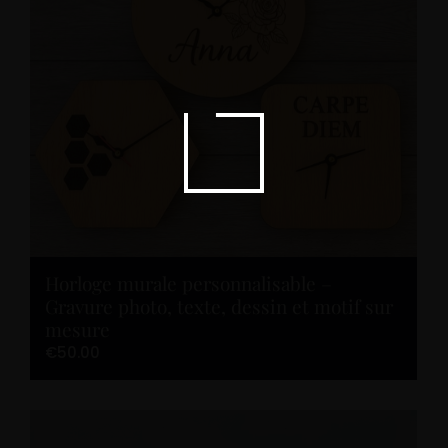
Ajouter au panier
Horloge murale personnalisable –
Gravure photo, texte, dessin et motif sur
mesure
€
50.00